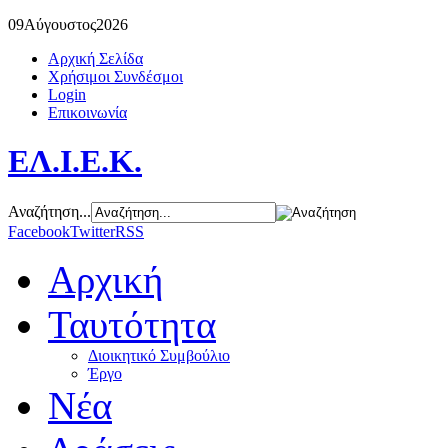
09
Αύγουστος
2026
Αρχική Σελίδα
Χρήσιμοι Συνδέσμοι
Login
Επικοινωνία
ΕΛ.Ι.Ε.Κ.
Αναζήτηση...
Facebook
Twitter
RSS
Αρχική
Ταυτότητα
Διοικητικό Συμβούλιο
Έργο
Νέα