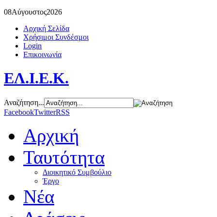
08
Αύγουστος
2026
Αρχική Σελίδα
Χρήσιμοι Συνδέσμοι
Login
Επικοινωνία
ΕΛ.Ι.Ε.Κ.
Αναζήτηση...
Facebook
Twitter
RSS
Αρχική
Ταυτότητα
Διοικητικό Συμβούλιο
Έργο
Νέα